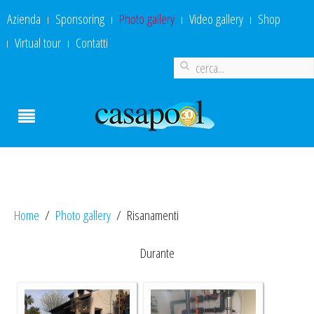
Azienda
Sponsoring
Photo gallery
Video gallery
Shop
Virtual tour
Contatti
Home
Photo gallery
Risanamenti
Durante