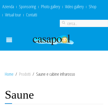
Azienda
Sponsoring
Photo gallery
Video gallery
Shop
Virtual tour
Contatti
Home
Prodotti
Saune e cabine infrarosso
Saune