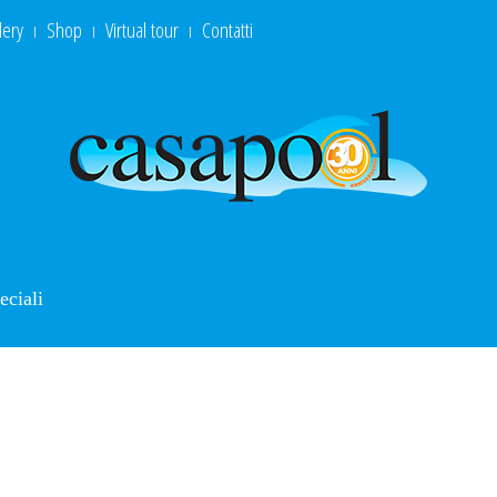
lery
Shop
Virtual tour
Contatti
eciali