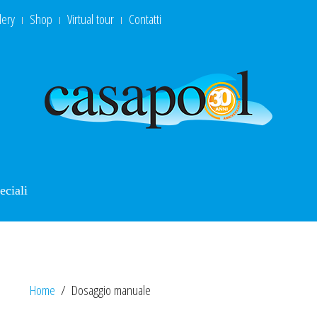
lery
Shop
Virtual tour
Contatti
eciali
Home
Dosaggio manuale